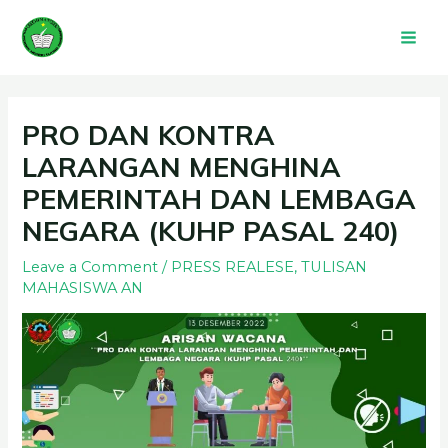
Skip
Mai
to
Men
content
Post
navigation
PRO DAN KONTRA
LARANGAN MENGHINA
PEMERINTAH DAN LEMBAGA
NEGARA (KUHP PASAL 240)
Leave a Comment
/
PRESS REALESE
,
TULISAN
MAHASISWA AN