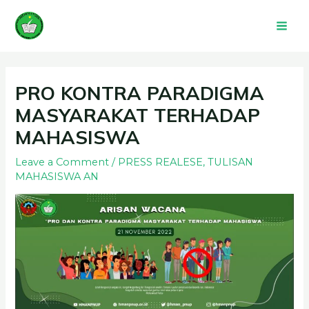
Skip
Mai
to
Men
content
Post
navigation
PRO KONTRA PARADIGMA
MASYARAKAT TERHADAP
MAHASISWA
Leave a Comment
/
PRESS REALESE
,
TULISAN
MAHASISWA AN