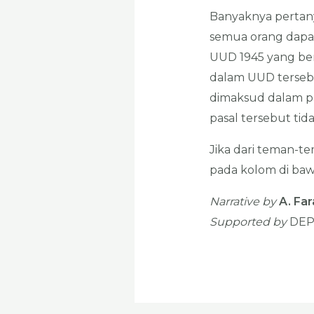
Banyaknya pertany
semua orang dapa
UUD 1945 yang ber
dalam UUD tersebu
dimaksud dalam pas
pasal tersebut ti
Jika dari teman-t
pada kolom di baw
Narrative by
A. Far
Supported by
DEP