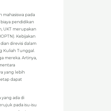
eh mahasiswa pada
biaya pendidikan
ah, UKT merupakan
BOPTN). Kebijakan
an direvisi dalam
g Kuliah Tunggal.
 mereka. Artinya,
mentara
a yang lebih
tetap dapat
 yang ada di
erujuk pada isu-isu