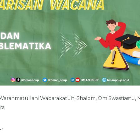
Warahmatullahi Wabarakatuh, Shalom, Om Swastiastu
ra
n”