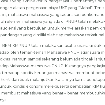
 kasus yang akhir-akhir ini hangat yaitu berhentinya b
engan alasan pengenaan biaya UKT yang “Mahal”. Tent
ti ini, mahasiswa-mahasiswa yang sadar akan perikemanu
uruh elemen mahasiswa yang ada di PNUP telah melaku
a audiensi yang bertujuan untuk menyelaraskan pemikir
ndangan yang dimiliki oleh tiap mahasiswa terkait hal i
ni, BEM-KMPNUP telah melakukan usaha-usaha untuk 
hadapi oleh teman-teman Mahasiswa PNUP agar suara m
rokrasi. Namun, sampai sekarang belum ada tindak lanju
rhadap Mahasiswa-mahasiswa PNUP. Kurangnya pengkaji
s terhadap kondisi keuangan mahasiswa membuat bebe
henti dan tidak melanjutkan kuliahnya karna penetap
untuk kondisi ekonomi mereka, serta pembagian KIP ku
ran membuat mahasiswa yang benar – benar membutuhka
nya.