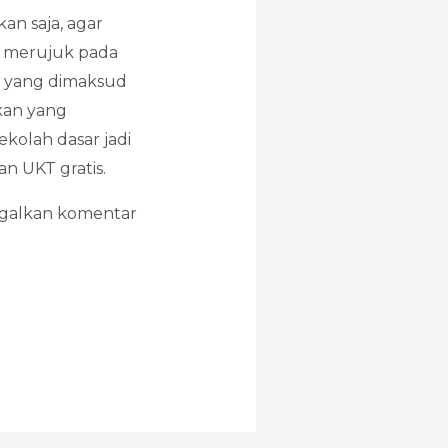
n saja, agar
a merujuk pada
” yang dimaksud
kan yang
kolah dasar jadi
n UKT gratis.
nggalkan komentar