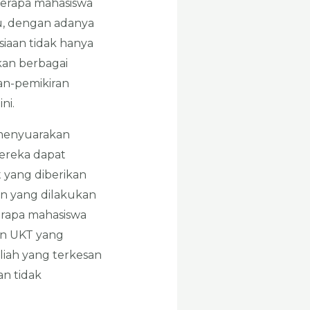
eberapa mahasiswa
u, dengan adanya
siaan tidak hanya
kan berbagai
an-pemikiran
ni.
menyuarakan
ereka dapat
t yang diberikan
an yang dilakukan
rapa mahasiswa
an UKT yang
liah yang terkesan
n tidak