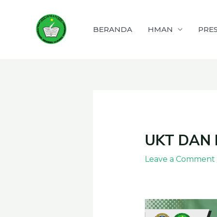
Skip
to
BERANDA
HMAN
PRES
content
Post
navigation
UKT DAN
Leave a Comment