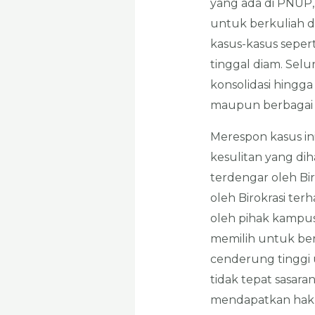
yang ada di PNUP,
untuk berkuliah d
kasus-kasus seper
tinggal diam. Sel
konsolidasi hingg
maupun berbagai pa
Merespon kasus i
kesulitan yang di
terdengar oleh Bi
oleh Birokrasi te
oleh pihak kampu
memilih untuk ber
cenderung tinggi 
tidak tepat sasa
mendapatkan hak