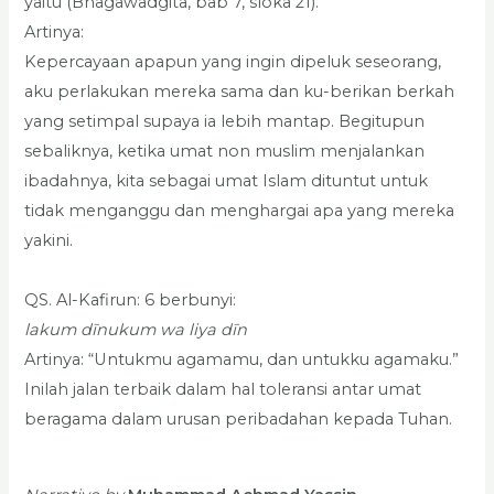
yaitu (Bhagawadgita, bab 7, sloka 21).
Artinya:
Kepercayaan apapun yang ingin dipeluk seseorang,
aku perlakukan mereka sama dan ku-berikan berkah
yang setimpal supaya ia lebih mantap. Begitupun
sebaliknya, ketika umat non muslim menjalankan
ibadahnya, kita sebagai umat Islam dituntut untuk
tidak menganggu dan menghargai apa yang mereka
yakini.
QS. Al-Kafirun: 6 berbunyi:
lakum dīnukum wa liya dīn
Artinya: “Untukmu agamamu, dan untukku agamaku.”
Inilah jalan terbaik dalam hal toleransi antar umat
beragama dalam urusan peribadahan kepada Tuhan.