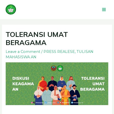
Skip
Mai
to
Men
content
Post
navigation
TOLERANSI UMAT
BERAGAMA
Leave a Comment
/
PRESS REALESE
,
TULISAN
MAHASISWA AN